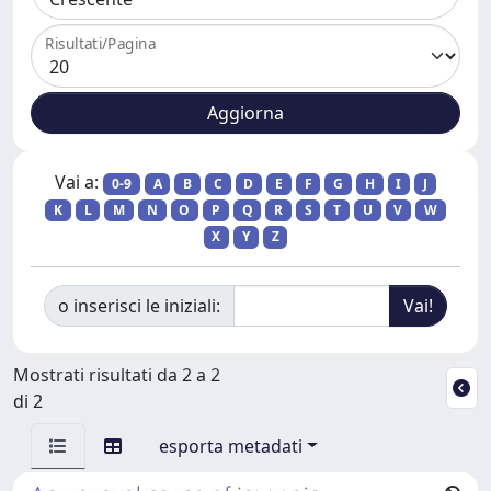
Risultati/Pagina
Vai a:
0-9
A
B
C
D
E
F
G
H
I
J
K
L
M
N
O
P
Q
R
S
T
U
V
W
X
Y
Z
o inserisci le iniziali:
Mostrati risultati da 2 a 2
di 2
esporta metadati