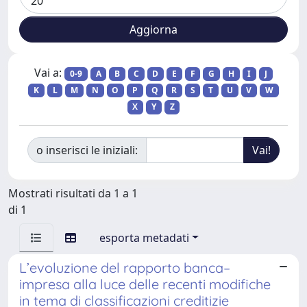
Vai a:
0-9
A
B
C
D
E
F
G
H
I
J
K
L
M
N
O
P
Q
R
S
T
U
V
W
X
Y
Z
o inserisci le iniziali:
Mostrati risultati da 1 a 1
di 1
esporta metadati
L’evoluzione del rapporto banca–
impresa alla luce delle recenti modifiche
in tema di classificazioni creditizie