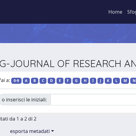
Home
Sfo
DING-JOURNAL OF RESEARCH 
ai a:
0-9
A
B
C
D
E
F
G
H
I
J
K
L
M
N
o inserisci le iniziali:
tati da 1 a 2 di 2
esporta metadati