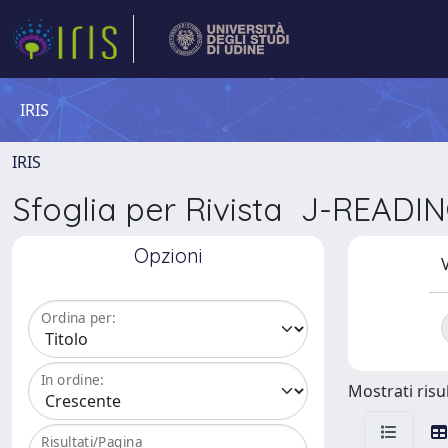
IRIS
IRIS
Sfoglia per Rivista J-REA
Opzioni
V
Ordina per:
In ordine:
Mostrati risul
Risultati/Pagina