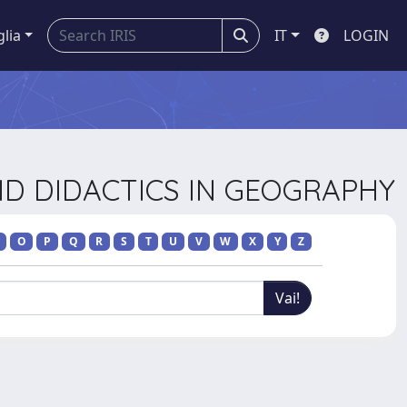
glia
IT
LOGIN
AND DIDACTICS IN GEOGRAPHY
O
P
Q
R
S
T
U
V
W
X
Y
Z