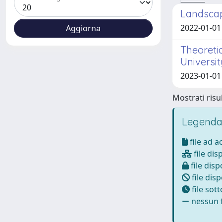
Landscap
2022-01-01
Theoreti
Universi
2023-01-01
Mostrati risul
Legenda
file ad 
file dis
file disp
file disp
file sot
nessun f