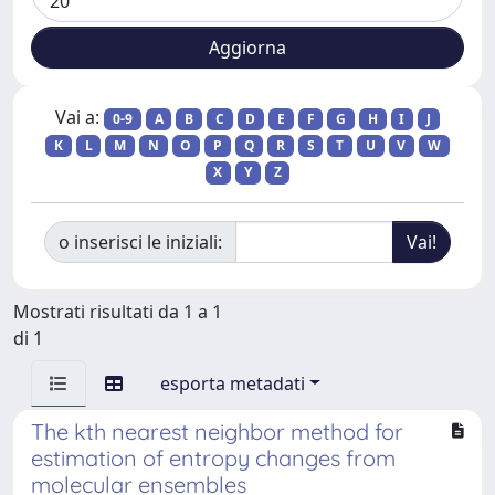
Vai a:
0-9
A
B
C
D
E
F
G
H
I
J
K
L
M
N
O
P
Q
R
S
T
U
V
W
X
Y
Z
o inserisci le iniziali:
Mostrati risultati da 1 a 1
di 1
esporta metadati
The kth nearest neighbor method for
estimation of entropy changes from
molecular ensembles