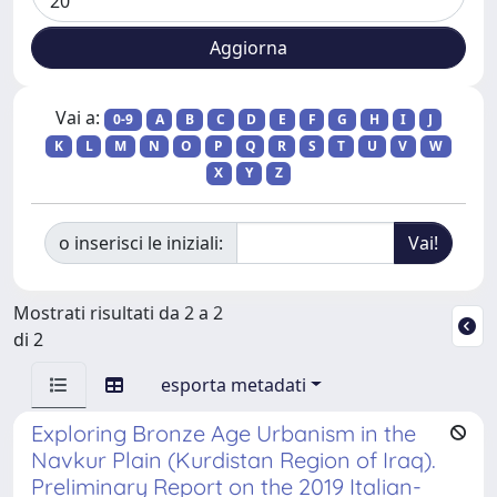
Vai a:
0-9
A
B
C
D
E
F
G
H
I
J
K
L
M
N
O
P
Q
R
S
T
U
V
W
X
Y
Z
o inserisci le iniziali:
Mostrati risultati da 2 a 2
di 2
esporta metadati
Exploring Bronze Age Urbanism in the
Navkur Plain (Kurdistan Region of Iraq).
Preliminary Report on the 2019 Italian-