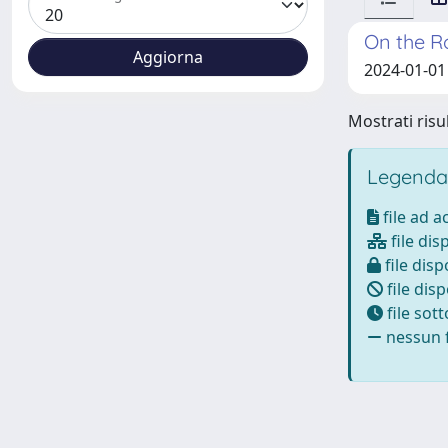
On the Ro
2024-01-01 
Mostrati risul
Legenda
file ad 
file dis
file disp
file disp
file sot
nessun f