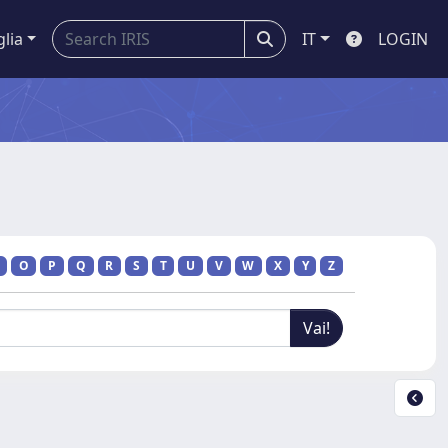
glia
IT
LOGIN
O
P
Q
R
S
T
U
V
W
X
Y
Z