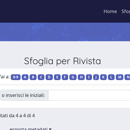
Home
Sfo
Sfoglia per Rivista
ai a:
0-9
A
B
C
D
E
F
G
H
I
J
K
L
M
N
o inserisci le iniziali:
tati da 4 a 4 di 4
esporta metadati