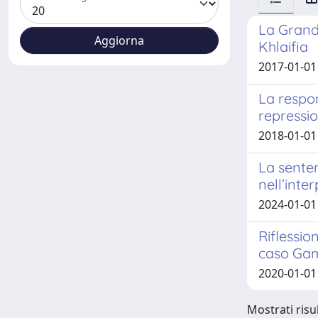
La Grande
Khlaifia
2017-01-01
La respon
repressio
2018-01-01
La senten
nell’inte
2024-01-01
Riflessio
caso Ga
2020-01-01
Mostrati risul