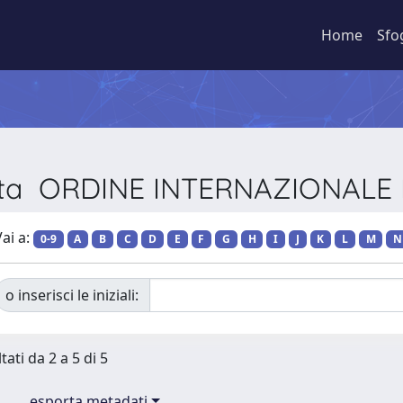
Home
Sfo
vista ORDINE INTERNAZIONALE 
ai a:
0-9
A
B
C
D
E
F
G
H
I
J
K
L
M
N
o inserisci le iniziali:
tati da 2 a 5 di 5
esporta metadati