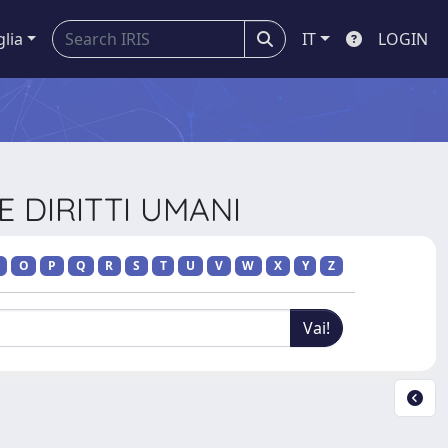
glia
IT
LOGIN
E DIRITTI UMANI
O
P
Q
R
S
T
U
V
W
X
Y
Z