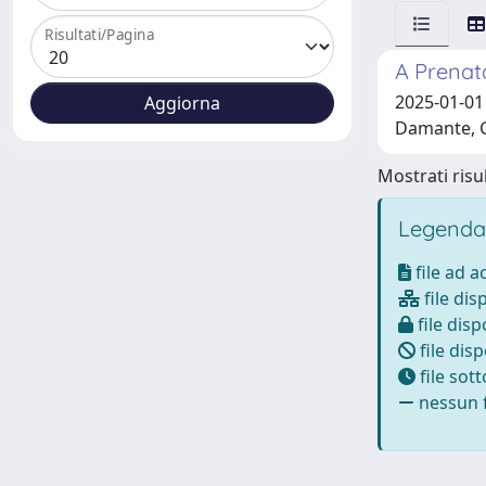
Risultati/Pagina
A Prenat
2025-01-01 
Damante, G
Mostrati risul
Legenda
file ad 
file dis
file disp
file disp
file sot
nessun f