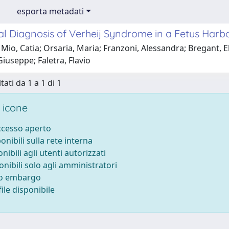
esporta metadati
al Diagnosis of Verheij Syndrome in a Fetus Harb
Mio, Catia; Orsaria, Maria; Franzoni, Alessandra; Bregant, Eli
iuseppe; Faletra, Flavio
tati da 1 a 1 di 1
 icone
accesso aperto
ponibili sulla rete interna
onibili agli utenti autorizzati
onibili solo agli amministratori
to embargo
ile disponibile