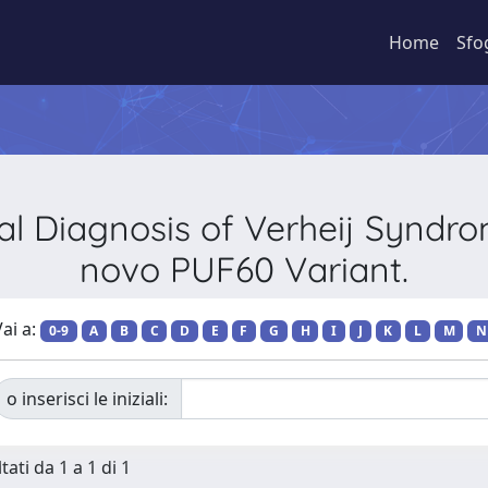
Home
Sfo
al Diagnosis of Verheij Syndr
novo PUF60 Variant.
ai a:
0-9
A
B
C
D
E
F
G
H
I
J
K
L
M
N
o inserisci le iniziali:
tati da 1 a 1 di 1