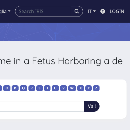
glia
IT
LOGIN
ome in a Fetus Harboring a de
O
P
Q
R
S
T
U
V
W
X
Y
Z