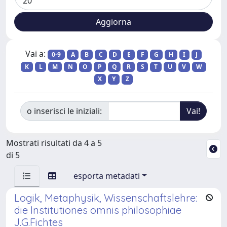
Vai a:
0-9
A
B
C
D
E
F
G
H
I
J
K
L
M
N
O
P
Q
R
S
T
U
V
W
X
Y
Z
o inserisci le iniziali:
Mostrati risultati da 4 a 5
di 5
esporta metadati
Logik, Metaphysik, Wissenschaftslehre:
die Institutiones omnis philosophiae
J.G.Fichtes