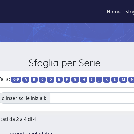
Home
Sfo
Sfoglia per Serie
ai a:
0-9
A
B
C
D
E
F
G
H
I
J
K
L
M
N
o inserisci le iniziali:
tati da 2 a 4 di 4
esporta metadati