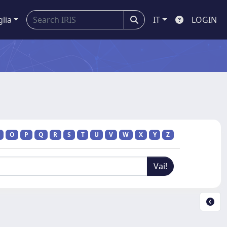
glia
IT
LOGIN
O
P
Q
R
S
T
U
V
W
X
Y
Z