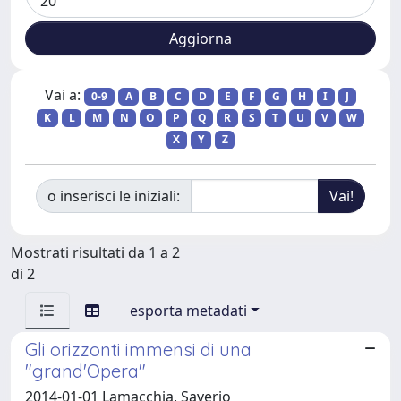
Vai a:
0-9
A
B
C
D
E
F
G
H
I
J
K
L
M
N
O
P
Q
R
S
T
U
V
W
X
Y
Z
o inserisci le iniziali:
Mostrati risultati da 1 a 2
di 2
esporta metadati
Gli orizzonti immensi di una
"grand'Opera"
2014-01-01 Lamacchia, Saverio