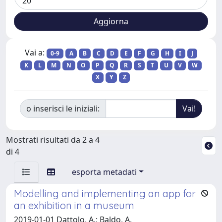
Vai a:
0-9
A
B
C
D
E
F
G
H
I
J
K
L
M
N
O
P
Q
R
S
T
U
V
W
X
Y
Z
o inserisci le iniziali:
Mostrati risultati da 2 a 4
di 4
esporta metadati
Modelling and implementing an app for
an exhibition in a museum
2019-01-01 Dattolo, A.; Baldo, A.