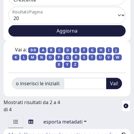
Risultati/Pagina
Vai a:
0-9
A
B
C
D
E
F
G
H
I
J
K
L
M
N
O
P
Q
R
S
T
U
V
W
X
Y
Z
o inserisci le iniziali:
Mostrati risultati da 2 a 4
di 4
esporta metadati