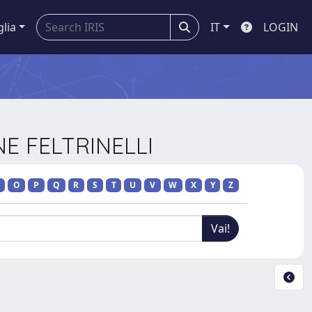
glia
IT
LOGIN
NE FELTRINELLI
O
P
Q
R
S
T
U
V
W
X
Y
Z