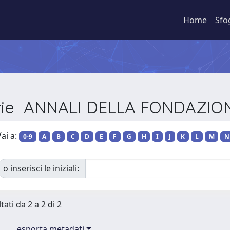
Home
Sfo
erie ANNALI DELLA FONDAZIO
ai a:
0-9
A
B
C
D
E
F
G
H
I
J
K
L
M
N
o inserisci le iniziali:
tati da 2 a 2 di 2
esporta metadati