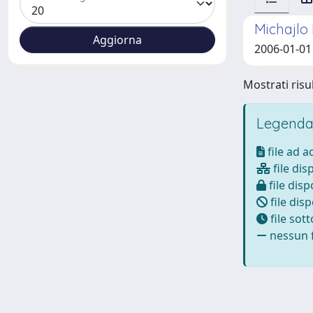
Michajlo 
2006-01-01 
Mostrati risul
Legenda
file ad 
file dis
file disp
file disp
file sot
nessun f