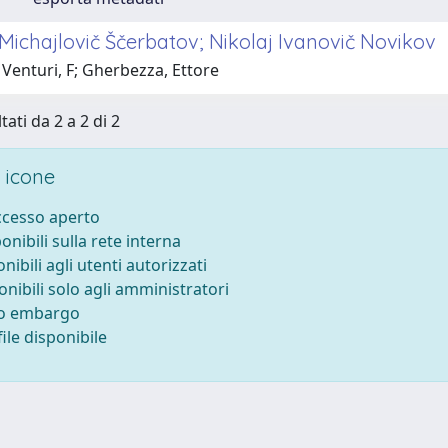
Michajlovič Ščerbatov; Nikolaj Ivanovič Novikov
Venturi, F; Gherbezza, Ettore
tati da 2 a 2 di 2
 icone
accesso aperto
ponibili sulla rete interna
onibili agli utenti autorizzati
onibili solo agli amministratori
to embargo
ile disponibile