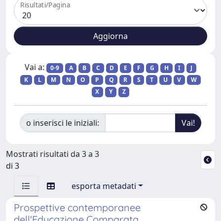
Risultati/Pagina
Vai a:
0-9
A
B
C
D
E
F
G
H
I
J
K
L
M
N
O
P
Q
R
S
T
U
V
W
X
Y
Z
o inserisci le iniziali:
Mostrati risultati da 3 a 3
di 3
esporta metadati
Prospettive contemporanee
dell'Educazione Comparata