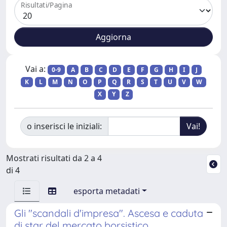
Risultati/Pagina
Vai a:
0-9
A
B
C
D
E
F
G
H
I
J
K
L
M
N
O
P
Q
R
S
T
U
V
W
X
Y
Z
o inserisci le iniziali:
Mostrati risultati da 2 a 4
di 4
esporta metadati
Gli "scandali d'impresa". Ascesa e caduta
di star del mercato borsistico