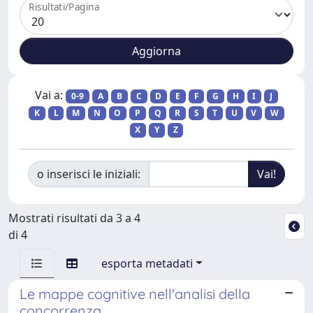
Risultati/Pagina
Vai a:
0-9
A
B
C
D
E
F
G
H
I
J
K
L
M
N
O
P
Q
R
S
T
U
V
W
X
Y
Z
o inserisci le iniziali:
Mostrati risultati da 3 a 4
di 4
esporta metadati
Le mappe cognitive nell'analisi della
concorrenza