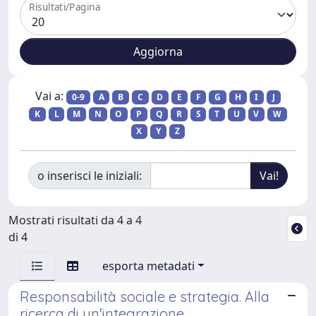
Risultati/Pagina
Vai a:
0-9
A
B
C
D
E
F
G
H
I
J
K
L
M
N
O
P
Q
R
S
T
U
V
W
X
Y
Z
o inserisci le iniziali:
Mostrati risultati da 4 a 4
di 4
esporta metadati
Responsabilità sociale e strategia. Alla
ricerca di un'integrazione