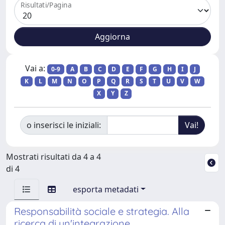
Risultati/Pagina
Vai a:
0-9
A
B
C
D
E
F
G
H
I
J
K
L
M
N
O
P
Q
R
S
T
U
V
W
X
Y
Z
o inserisci le iniziali:
Mostrati risultati da 4 a 4
di 4
esporta metadati
Responsabilità sociale e strategia. Alla
ricerca di un'integrazione