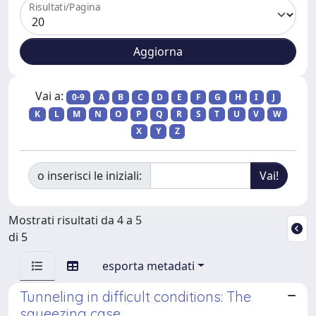
Risultati/Pagina
Vai a:
0-9
A
B
C
D
E
F
G
H
I
J
K
L
M
N
O
P
Q
R
S
T
U
V
W
X
Y
Z
o inserisci le iniziali:
Mostrati risultati da 4 a 5
di 5
esporta metadati
Tunneling in difficult conditions: The
squeezing case