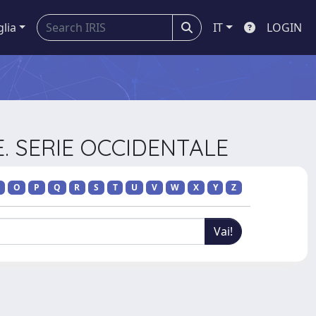
glia
IT
LOGIN
E. SERIE OCCIDENTALE
O
P
Q
R
S
T
U
V
W
X
Y
Z