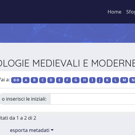
Home
Sfo
ILOLOGIE MEDIEVALI E MODERN
ai a:
0-9
A
B
C
D
E
F
G
H
I
J
K
L
M
N
o inserisci le iniziali:
tati da 1 a 2 di 2
esporta metadati