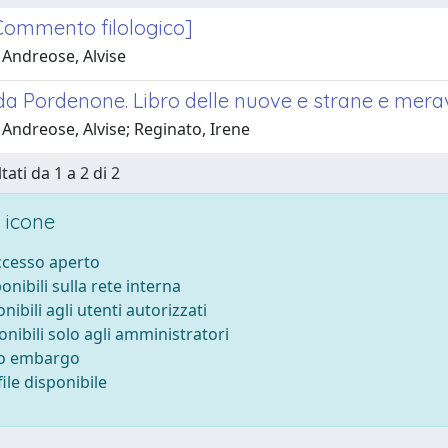
[Commento filologico]
 Andreose, Alvise
a Pordenone. Libro delle nuove e strane e meravig
Andreose, Alvise; Reginato, Irene
tati da 1 a 2 di 2
 icone
accesso aperto
ponibili sulla rete interna
onibili agli utenti autorizzati
onibili solo agli amministratori
to embargo
ile disponibile