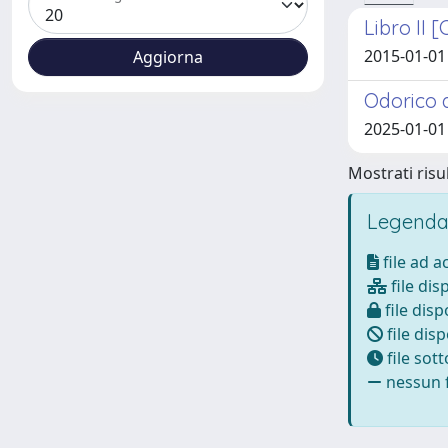
Libro II 
2015-01-01
Odorico d
2025-01-01 
Mostrati risul
Legenda
file ad 
file dis
file disp
file disp
file sot
nessun f