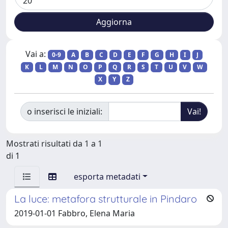
Vai a:
0-9
A
B
C
D
E
F
G
H
I
J
K
L
M
N
O
P
Q
R
S
T
U
V
W
X
Y
Z
o inserisci le iniziali:
Mostrati risultati da 1 a 1
di 1
esporta metadati
La luce: metafora strutturale in Pindaro
2019-01-01 Fabbro, Elena Maria