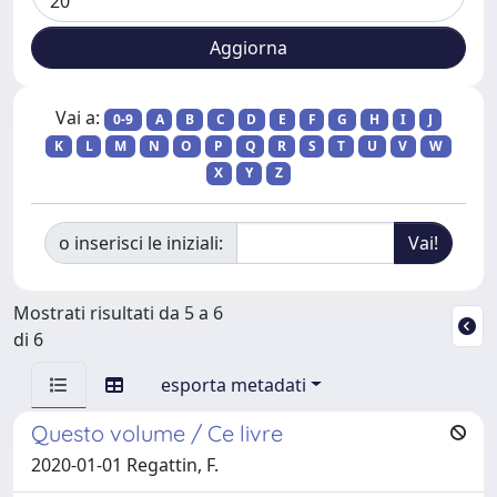
Vai a:
0-9
A
B
C
D
E
F
G
H
I
J
K
L
M
N
O
P
Q
R
S
T
U
V
W
X
Y
Z
o inserisci le iniziali:
Mostrati risultati da 5 a 6
di 6
esporta metadati
Questo volume / Ce livre
2020-01-01 Regattin, F.