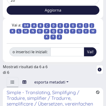
Vai a:
0-9
A
B
C
D
E
F
G
H
I
J
K
L
M
N
O
P
Q
R
S
T
U
V
W
X
Y
Z
o inserisci le iniziali:
Mostrati risultati da 6 a 6
di 6
esporta metadati
Simple - Translating, Simplifying /
Traduire, simplifier / Tradurre,
semplificare / Übersetzen, vereinfachen