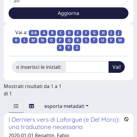
Vai a:
0-9
A
B
C
D
E
F
G
H
I
J
K
L
M
N
O
P
Q
R
S
T
U
V
W
X
Y
Z
o inserisci le iniziali:
Mostrati risultati da 1 a 1
di 1
esporta metadati
I Derniers vers di Laforgue (e Del Moro):
una traduzione necessaria
2020-01-01 Regattin, Fabio