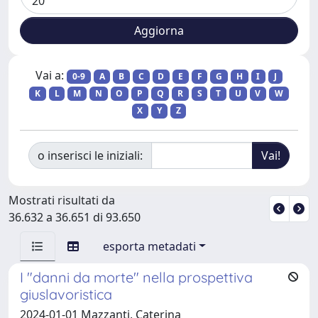
Vai a:
0-9
A
B
C
D
E
F
G
H
I
J
K
L
M
N
O
P
Q
R
S
T
U
V
W
X
Y
Z
o inserisci le iniziali:
Mostrati risultati da
36.632 a 36.651 di 93.650
esporta metadati
I "danni da morte" nella prospettiva
giuslavoristica
2024-01-01 Mazzanti, Caterina