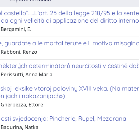
l castello”…..L’art. 25 della legge 218/95 e la sent
ia da ogni velleità di applicazione del diritto intern
 Bergamini, E.
 guardate a le mortal ferute e il motivo misogin
 Rabboni, Renzo
některých determinátorů neurčitosti v češtině do
 Perissutti, Anna Maria
eskoj leksike vtoroj poloviny XVIII veka. (Na mat
nijach i nakazanijach»)
 Gherbezza, Ettore
nosti svjedocenja: Pincherle, Rupel, Mezorana
 Badurina, Natka