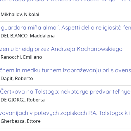
Mikhailov, Nikolai
guardara miña alma". Aspetti della religiosità fem
1 DEL BIANCO, Maddalena
zeniu Eneidy przez Andrzeja Kochanowskiego
 Ranocchi, Emiliano
čnem in medkulturnem izobraževanju pri slovensko
 Dapit, Roberto
i Čertkova na Tolstogo: nekotorye predvaritel’nye
 DE GIORGI, Roberta
ovanijach v putevych zapiskach P.A. Tolstogo: k iz
 Gherbezza, Ettore