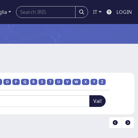
glia
IT
LOGIN
O
P
Q
R
S
T
U
V
W
X
Y
Z