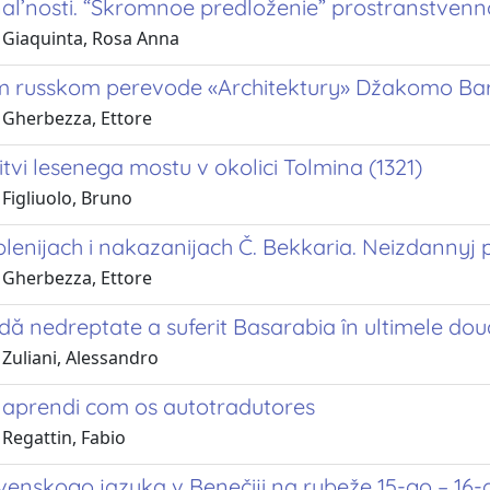
al’nosti. “Skromnoe predloženie” prostranstvenn
 Giaquinta, Rosa Anna
 russkom perevode «Architektury» Džakomo Baro
 Gherbezza, Ettore
tvi lesenega mostu v okolici Tolmina (1321)
Figliuolo, Bruno
plenijach i nakazanijach Č. Bekkaria. Neizdannyj
 Gherbezza, Ettore
ă nedreptate a suferit Basarabia în ultimele dou
Zuliani, Alessandro
 aprendi com os autotradutores
 Regattin, Fabio
ovenskogo jazyka v Benečiji na rubeže 15-go – 16-g