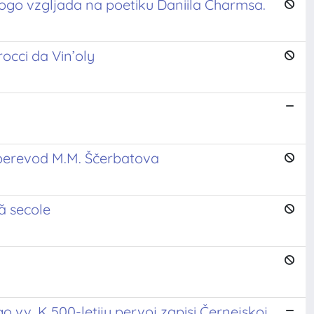
ogo vzgljada na poetiku Daniila Charmsa.
cci da Vin’oly
 perevod M.M. Ščerbatova
ă secole
o vv. K 500-letiju pervoj zapisi Černejskoj