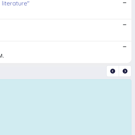
 literature"
M.