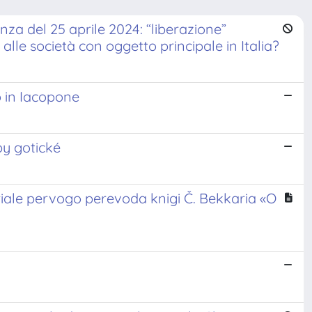
enza del 25 aprile 2024: “liberazione”
o alle società con oggetto principale in Italia?
o in Iacopone
by gotické
eriale pervogo perevoda knigi Č. Bekkaria «O