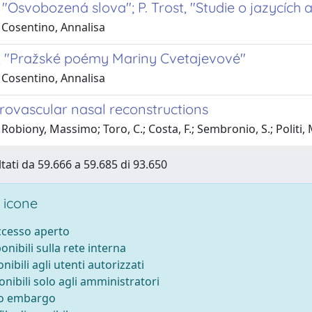
, "Osvobozená slova"; P. Trost, "Studie o jazycích a
 Cosentino, Annalisa
á, "Pražské poémy Mariny Cvetajevové"
 Cosentino, Annalisa
crovascular nasal reconstructions
Robiony, Massimo; Toro, C.; Costa, F.; Sembronio, S.; Politi, 
ltati da 59.666 a 59.685 di 93.650
 icone
accesso aperto
ponibili sulla rete interna
onibili agli utenti autorizzati
onibili solo agli amministratori
to embargo