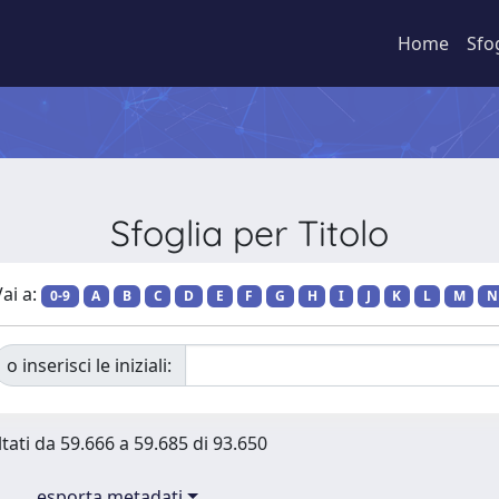
Home
Sfo
Sfoglia per Titolo
ai a:
0-9
A
B
C
D
E
F
G
H
I
J
K
L
M
N
o inserisci le iniziali:
ltati da 59.666 a 59.685 di 93.650
esporta metadati