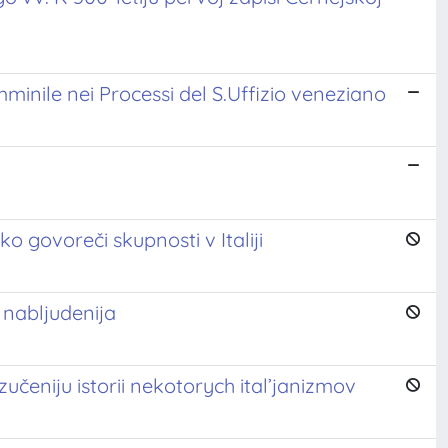
minile nei Processi del S.Uffizio veneziano
 govoreči skupnosti v Italiji
 nabljudenija
učeniju istorii nekotorych ital’janizmov