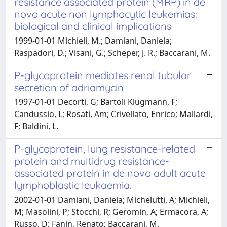
resistance associated protein (MRP) in de
novo acute non lymphocytic leukemias:
biological and clinical implications
1999-01-01 Michieli, M.; Damiani, Daniela;
Raspadori, D.; Visani, G.; Scheper, J. R.; Baccarani, M.
P-glycoprotein mediates renal tubular
secretion of adriamycin
1997-01-01 Decorti, G; Bartoli Klugmann, F;
Candussio, L; Rosati, Am; Crivellato, Enrico; Mallardi,
F; Baldini, L.
P-glycoprotein, lung resistance-related
protein and multidrug resistance-
associated protein in de novo adult acute
lymphoblastic leukaemia.
2002-01-01 Damiani, Daniela; Michelutti, A; Michieli,
M; Masolini, P; Stocchi, R; Geromin, A; Ermacora, A;
Russo, D; Fanin, Renato; Baccarani, M.