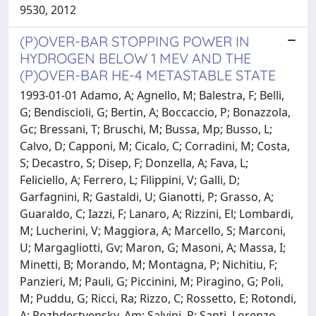
9530, 2012
(P)OVER-BAR STOPPING POWER IN
HYDROGEN BELOW 1 MEV AND THE
(P)OVER-BAR HE-4 METASTABLE STATE
1993-01-01 Adamo, A; Agnello, M; Balestra, F; Belli,
G; Bendiscioli, G; Bertin, A; Boccaccio, P; Bonazzola,
Gc; Bressani, T; Bruschi, M; Bussa, Mp; Busso, L;
Calvo, D; Capponi, M; Cicalo, C; Corradini, M; Costa,
S; Decastro, S; Disep, F; Donzella, A; Fava, L;
Feliciello, A; Ferrero, L; Filippini, V; Galli, D;
Garfagnini, R; Gastaldi, U; Gianotti, P; Grasso, A;
Guaraldo, C; Iazzi, F; Lanaro, A; Rizzini, El; Lombardi,
M; Lucherini, V; Maggiora, A; Marcello, S; Marconi,
U; Margagliotti, Gv; Maron, G; Masoni, A; Massa, I;
Minetti, B; Morando, M; Montagna, P; Nichitiu, F;
Panzieri, M; Pauli, G; Piccinini, M; Piragino, G; Poli,
M; Puddu, G; Ricci, Ra; Rizzo, C; Rossetto, E; Rotondi,
A; Rozhdestvensky, Am; Salvini, P; Santi, Lorenzo