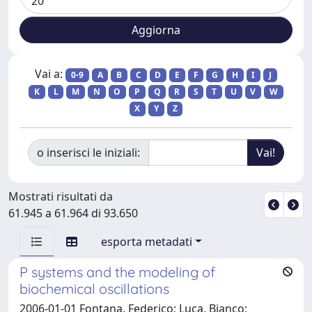
Vai a:
0-9
A
B
C
D
E
F
G
H
I
J
K
L
M
N
O
P
Q
R
S
T
U
V
W
X
Y
Z
o inserisci le iniziali:
Mostrati risultati da
61.945 a 61.964 di 93.650
esporta metadati
P systems and the modeling of
biochemical oscillations
2006-01-01 Fontana, Federico; Luca, Bianco;