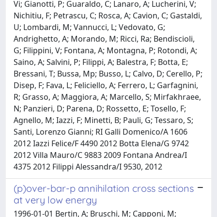
Vi; Gianotti, P; Guaraldo, C; Lanaro, A; Lucherini, V;
Nichitiu, F; Petrascu, C; Rosca, A; Cavion, C; Gastaldi,
U; Lombardi, M; Vannucci, L; Vedovato, G;
Andrighetto, A; Morando, M; Ricci, Ra; Bendiscioli,
G; Filippini, V; Fontana, A; Montagna, P; Rotondi, A;
Saino, A; Salvini, P; Filippi, A; Balestra, F; Botta, E;
Bressani, T; Bussa, Mp; Busso, L; Calvo, D; Cerello, P;
Disep, F; Fava, L; Feliciello, A; Ferrero, L; Garfagnini,
R; Grasso, A; Maggiora, A; Marcello, S; Mirfakhraee,
N; Panzieri, D; Parena, D; Rossetto, E; Tosello, F;
Agnello, M; Iazzi, F; Minetti, B; Pauli, G; Tessaro, S;
Santi, Lorenzo Gianni; RI Galli Domenico/A 1606
2012 Iazzi Felice/F 4490 2012 Botta Elena/G 9742
2012 Villa Mauro/C 9883 2009 Fontana Andrea/I
4375 2012 Filippi Alessandra/I 9530, 2012
(p)over-bar-p annihilation cross sections
at very low energy
1996-01-01 Bertin, A; Bruschi, M; Capponi, M;