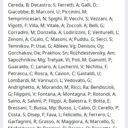
Cereda, B; Decastro, S; Ferretti, A; Galli, D;
Giacobbe, B; Marconi, U; Piccinini, M;
Semprinicesari, N; Spighi, R; Vecchi, S; Vezzani, A;
Vigotti, F; Villa, M; Vitale, A; Zoccoli, A; Belli, G;
Corradini, M; Donzella, A; Lodirizzini, E; Venturelli, L;
Zenoni, A; Cicalo, C; Masoni, A; Puddu, G; Serci, S;
Temnikov, P; Usai, G; Ableev, Vg; Denisov, Oy;
Gorchakov, Oe; Prakhov, Sn; Rozhdestvensky, Am;
Sapozhnikov, Mg; Tretyak, Vi; Poli, M; Gianotti, P;
Guaraldo, C; Lanaro, A; Lucherini, V; Nichitiu, F;
Petrascu, C; Rosca, A; Cavion, C; Gastaldi, U;
Lombardi, M; Vannucci, L; Vedovato, G;
Andrighetto, A; Morando, M; Ricci, Ra; Bendiscioli,
G; Filippini, V; Fontana, A; Montagna, P; Rotondi, A;
Saino, A; Salvini, P; Filippi, A; Balestra, F; Botta, E;
Bressani, T; Bussa, Mp; Busso, L; Calvo, D; Cerello, P;
Costa, S; Disep, F; Fava, L; Feliciello, A; Ferrero, L;
Garfagnini, R; Grasso, A; Maggiora, A; Marcello, S;