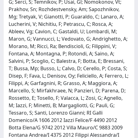
G; Serci, S; Temnikov, P; Usai, Gl; Nomokonov, Vt;
Prakhov, Sn; Rozhdestvensky, Am; Sapozhnikov,
Mg; Tretyak, V; Gianotti, P; Guaraldo, C; Lanaro, A;
Lucherini, V; Nichitiu, F; Petrascu, C; Rosca, A;
Ableev, Vg; Cavion, C; Gastaldi, U; Lombardi, M;
Maron, G; Vannucci, L; Vedovato, G; Andrighetto, A;
Morano, M; Ricci, Ra; Bendiscioli, G; Filippini, V;
Fontana, A; Montagna, P; Rotondi, A; Saino, A;
Salvini, P; Scoglio, C; Balestra, F; Botta, E; Bressani,
T; Bussa, Mp; Busso, L; Calvo, D; Cerello, P; Costa, S;
Disep, F; Fava, L; Denisov, Oy; Feliciello, A; Ferrero, L;
Filippi, A; Garfagnini, R; Grasso, A; Maggiora, A;
Marcello, S; Mirfakhraee, N; Panzieri, D; Parena, D;
Rossetto, E; Tosello, F; Valacca, L; Zosi, G; Agnello,
M; Iazzi, F; Minetti, B; Margagliotti, G; Pauli, G;
Tessaro, S; Santi, Lorenzo Gianni; RI Galli
Domenico/A 1606 2012 Iazzi Felice/F 4490 2012
Botta Elena/G 9742 2012 Villa Mauro/C 9883 2009
Fontana Andrea/I 4375 2012 Filippi Alessandra/I