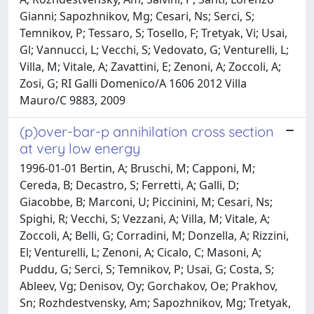
Gianni; Sapozhnikov, Mg; Cesari, Ns; Serci, S;
Temnikov, P; Tessaro, S; Tosello, F; Tretyak, Vi; Usai,
Gl; Vannucci, L; Vecchi, S; Vedovato, G; Venturelli, L;
Villa, M; Vitale, A; Zavattini, E; Zenoni, A; Zoccoli, A;
Zosi, G; RI Galli Domenico/A 1606 2012 Villa
Mauro/C 9883, 2009
(p)over-bar-p annihilation cross section
at very low energy
1996-01-01 Bertin, A; Bruschi, M; Capponi, M;
Cereda, B; Decastro, S; Ferretti, A; Galli, D;
Giacobbe, B; Marconi, U; Piccinini, M; Cesari, Ns;
Spighi, R; Vecchi, S; Vezzani, A; Villa, M; Vitale, A;
Zoccoli, A; Belli, G; Corradini, M; Donzella, A; Rizzini,
El; Venturelli, L; Zenoni, A; Cicalo, C; Masoni, A;
Puddu, G; Serci, S; Temnikov, P; Usai, G; Costa, S;
Ableev, Vg; Denisov, Oy; Gorchakov, Oe; Prakhov,
Sn; Rozhdestvensky, Am; Sapozhnikov, Mg; Tretyak,