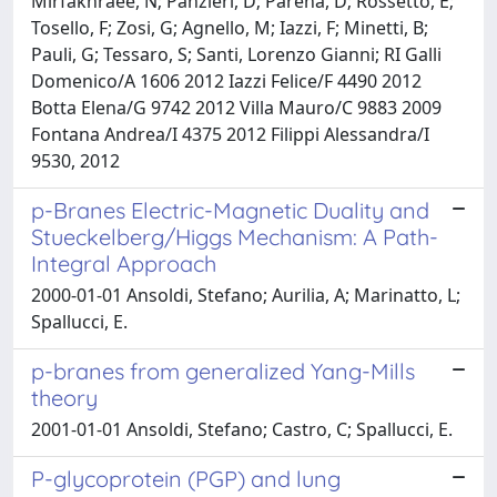
Mirfakhraee, N; Panzieri, D; Parena, D; Rossetto, E;
Tosello, F; Zosi, G; Agnello, M; Iazzi, F; Minetti, B;
Pauli, G; Tessaro, S; Santi, Lorenzo Gianni; RI Galli
Domenico/A 1606 2012 Iazzi Felice/F 4490 2012
Botta Elena/G 9742 2012 Villa Mauro/C 9883 2009
Fontana Andrea/I 4375 2012 Filippi Alessandra/I
9530, 2012
p-Branes Electric-Magnetic Duality and
Stueckelberg/Higgs Mechanism: A Path-
Integral Approach
2000-01-01 Ansoldi, Stefano; Aurilia, A; Marinatto, L;
Spallucci, E.
p-branes from generalized Yang-Mills
theory
2001-01-01 Ansoldi, Stefano; Castro, C; Spallucci, E.
P-glycoprotein (PGP) and lung