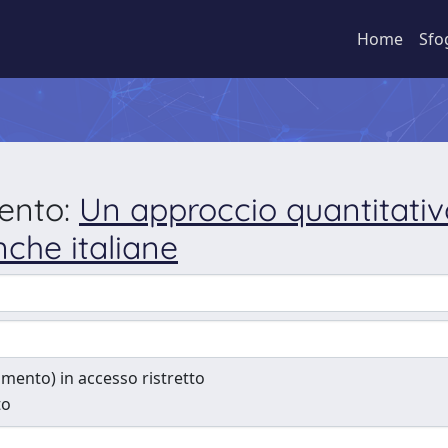
Home
Sfo
mento:
Un approccio quantitativo
che italiane
cumento) in accesso ristretto
to