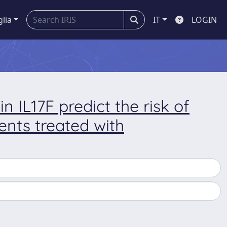
glia
IT
LOGIN
 IL17F predict the risk of
ents treated with