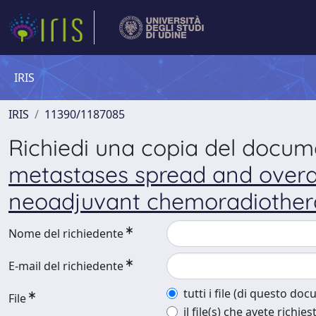
IRIS
IRIS
11390/1187085
Richiedi una copia del docu
metastases spread and overall
neoadjuvant chemoradiothe
Nome del richiedente
E-mail del richiedente
tutti i file (di questo do
File
il file(s) che avete richies