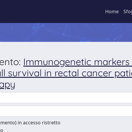
Home
Sfo
mento:
Immunogenetic markers in
 survival in rectal cancer pati
rapy
cumento) in accesso ristretto
to