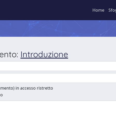
Home
Sfo
mento:
Introduzione
cumento) in accesso ristretto
to