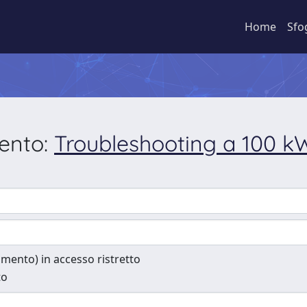
Home
Sfo
mento:
Troubleshooting a 100 k
cumento) in accesso ristretto
to