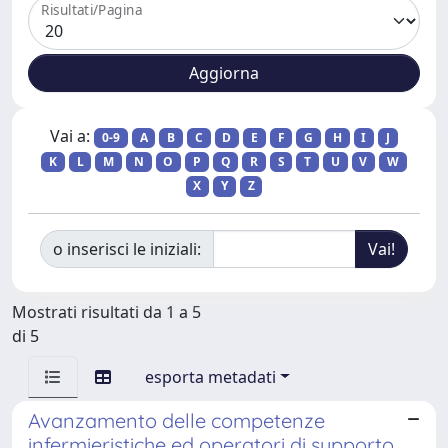
Risultati/Pagina
Vai a:
0-9
A
B
C
D
E
F
G
H
I
J
K
L
M
N
O
P
Q
R
S
T
U
V
W
X
Y
Z
o inserisci le iniziali:
Mostrati risultati da 1 a 5
di 5
esporta metadati
Avanzamento delle competenze
infermieristiche ed operatori di supporto