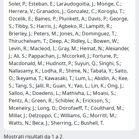
Soler, P.; Esteban, E.; Laraudogoitia, J.; Monge, C.;
Herrera, V.; Granados, J.; Gonzalez, C.; Koroglu, T.;
Ozcelik, E.; Baines, P.; Plunkett, A.; Davis, P.; George,
S.; Tibby, S.; Harris, J.; Agbeko, R.; Lampitt, R.;
Brierley, J.; Peters, M.; Jones, A.; Dominguez, T.;
Thiruchelvam, T.; Deep, A.; Ridley, L.; Bowen, W.;
Levin, R.; Macleod, I.; Gray, M.; Hemat, N.; Alexander,
J.; Ali, S.; Pappachan, J.; Mccorkell, J.; Fortune, P.;
Macdonald, M.; Hudnott, P.; Suyun, Q.; Singhi, S.;
Nallasamy, K.; Lodha, R.; Shime, N.; Tabata, Y.; Saito,
O.; Ikeyama, T.; Kawasaki, T.; Lum, L.; Abidin, A.; Kee,
S.; Tang, S.; Jalil, R.; Guan, Y.; Yao, L.; Lin, K.; Ong, J.;
Salloo, A.; Doedens, L.; Mathivha, L.; Moaisi, S.;
Pentz, A.; Green, R.; Schibler, A.; Erickson, S.;
Mceneiry, J.; Long, D.; Dorofaeff, T.; Coulthard, M.;
Millar, J.; Delzoppo, C.; Williams, G.; Morritt, M.;
Watts, N.; Beca, J.; Sherring, C.; Bushell, T.
Mostrati risultati da 1 a 2