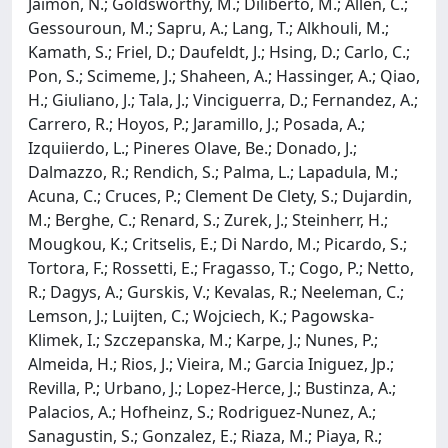
Jaimon, N.; Goldsworthy, M.; Diliberto, M.; Allen, C.;
Gessouroun, M.; Sapru, A.; Lang, T.; Alkhouli, M.;
Kamath, S.; Friel, D.; Daufeldt, J.; Hsing, D.; Carlo, C.;
Pon, S.; Scimeme, J.; Shaheen, A.; Hassinger, A.; Qiao,
H.; Giuliano, J.; Tala, J.; Vinciguerra, D.; Fernandez, A.;
Carrero, R.; Hoyos, P.; Jaramillo, J.; Posada, A.;
Izquiierdo, L.; Pineres Olave, Be.; Donado, J.;
Dalmazzo, R.; Rendich, S.; Palma, L.; Lapadula, M.;
Acuna, C.; Cruces, P.; Clement De Clety, S.; Dujardin,
M.; Berghe, C.; Renard, S.; Zurek, J.; Steinherr, H.;
Mougkou, K.; Critselis, E.; Di Nardo, M.; Picardo, S.;
Tortora, F.; Rossetti, E.; Fragasso, T.; Cogo, P.; Netto,
R.; Dagys, A.; Gurskis, V.; Kevalas, R.; Neeleman, C.;
Lemson, J.; Luijten, C.; Wojciech, K.; Pagowska-
Klimek, I.; Szczepanska, M.; Karpe, J.; Nunes, P.;
Almeida, H.; Rios, J.; Vieira, M.; Garcia Iniguez, Jp.;
Revilla, P.; Urbano, J.; Lopez-Herce, J.; Bustinza, A.;
Palacios, A.; Hofheinz, S.; Rodriguez-Nunez, A.;
Sanagustin, S.; Gonzalez, E.; Riaza, M.; Piaya, R.;