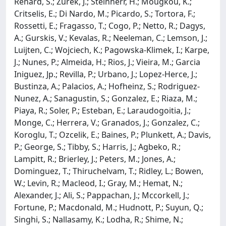
Renard, S.; Zurek, J.; Steinherr, H.; Mougkou, K.;
Critselis, E.; Di Nardo, M.; Picardo, S.; Tortora, F.;
Rossetti, E.; Fragasso, T.; Cogo, P.; Netto, R.; Dagys,
A.; Gurskis, V.; Kevalas, R.; Neeleman, C.; Lemson, J.;
Luijten, C.; Wojciech, K.; Pagowska-Klimek, I.; Karpe,
J.; Nunes, P.; Almeida, H.; Rios, J.; Vieira, M.; Garcia
Iniguez, Jp.; Revilla, P.; Urbano, J.; Lopez-Herce, J.;
Bustinza, A.; Palacios, A.; Hofheinz, S.; Rodriguez-
Nunez, A.; Sanagustin, S.; Gonzalez, E.; Riaza, M.;
Piaya, R.; Soler, P.; Esteban, E.; Laraudogoitia, J.;
Monge, C.; Herrera, V.; Granados, J.; Gonzalez, C.;
Koroglu, T.; Ozcelik, E.; Baines, P.; Plunkett, A.; Davis,
P.; George, S.; Tibby, S.; Harris, J.; Agbeko, R.;
Lampitt, R.; Brierley, J.; Peters, M.; Jones, A.;
Dominguez, T.; Thiruchelvam, T.; Ridley, L.; Bowen,
W.; Levin, R.; Macleod, I.; Gray, M.; Hemat, N.;
Alexander, J.; Ali, S.; Pappachan, J.; Mccorkell, J.;
Fortune, P.; Macdonald, M.; Hudnott, P.; Suyun, Q.;
Singhi, S.; Nallasamy, K.; Lodha, R.; Shime, N.;