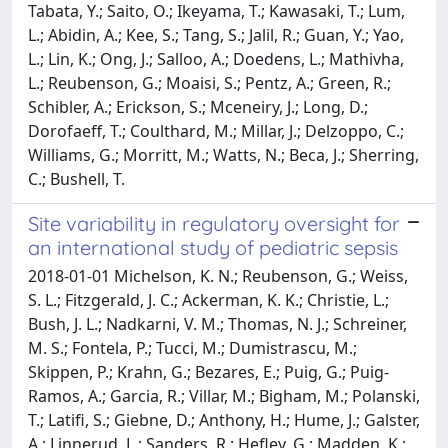
Tabata, Y.; Saito, O.; Ikeyama, T.; Kawasaki, T.; Lum,
L.; Abidin, A.; Kee, S.; Tang, S.; Jalil, R.; Guan, Y.; Yao,
L.; Lin, K.; Ong, J.; Salloo, A.; Doedens, L.; Mathivha,
L.; Reubenson, G.; Moaisi, S.; Pentz, A.; Green, R.;
Schibler, A.; Erickson, S.; Mceneiry, J.; Long, D.;
Dorofaeff, T.; Coulthard, M.; Millar, J.; Delzoppo, C.;
Williams, G.; Morritt, M.; Watts, N.; Beca, J.; Sherring,
C.; Bushell, T.
Site variability in regulatory oversight for
an international study of pediatric sepsis
2018-01-01 Michelson, K. N.; Reubenson, G.; Weiss,
S. L.; Fitzgerald, J. C.; Ackerman, K. K.; Christie, L.;
Bush, J. L.; Nadkarni, V. M.; Thomas, N. J.; Schreiner,
M. S.; Fontela, P.; Tucci, M.; Dumistrascu, M.;
Skippen, P.; Krahn, G.; Bezares, E.; Puig, G.; Puig-
Ramos, A.; Garcia, R.; Villar, M.; Bigham, M.; Polanski,
T.; Latifi, S.; Giebne, D.; Anthony, H.; Hume, J.; Galster,
A.; Linnerud, L.; Sanders, R.; Hefley, G.; Madden, K.;