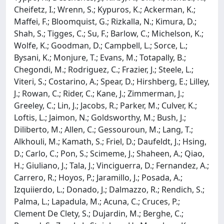
Cheifetz, I.; Wrenn, S.; Kypuros, K.; Ackerman, K.;
Maffei, F.; Bloomquist, G.; Rizkalla, N.; Kimura, D.;
Shah, S.; Tigges, C.; Su, F.; Barlow, C.; Michelson, K.;
Wolfe, K.; Goodman, D.; Campbell, L.; Sorce, L.;
Bysani, K.; Monjure, T.; Evans, M.; Totapally, B.;
Chegondi, M.; Rodriguez, C.; Frazier, J.; Steele, L.;
Viteri, S.; Costarino, A.; Spear, D.; Hirshberg, E.; Lilley,
J.; Rowan, C.; Rider, C.; Kane, J.; Zimmerman, J.;
Greeley, C.; Lin, J.; Jacobs, R.; Parker, M.; Culver, K.;
Loftis, L.; Jaimon, N.; Goldsworthy, M.; Bush, J.;
Diliberto, M.; Allen, C.; Gessouroun, M.; Lang, T.;
Alkhouli, M.; Kamath, S.; Friel, D.; Daufeldt, J.; Hsing,
D.; Carlo, C.; Pon, S.; Scimeme, J.; Shaheen, A.; Qiao,
H.; Giuliano, J.; Tala, J.; Vinciguerra, D.; Fernandez, A.;
Carrero, R.; Hoyos, P.; Jaramillo, J.; Posada, A.;
Izquiierdo, L.; Donado, J.; Dalmazzo, R.; Rendich, S.;
Palma, L.; Lapadula, M.; Acuna, C.; Cruces, P.;
Clement De Clety, S.; Dujardin, M.; Berghe, C.;