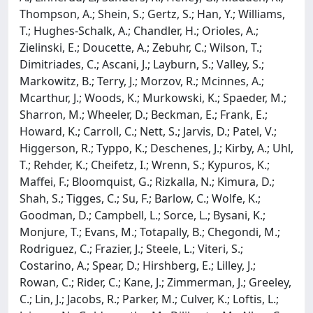
Thompson, A.; Shein, S.; Gertz, S.; Han, Y.; Williams,
T.; Hughes-Schalk, A.; Chandler, H.; Orioles, A.;
Zielinski, E.; Doucette, A.; Zebuhr, C.; Wilson, T.;
Dimitriades, C.; Ascani, J.; Layburn, S.; Valley, S.;
Markowitz, B.; Terry, J.; Morzov, R.; Mcinnes, A.;
Mcarthur, J.; Woods, K.; Murkowski, K.; Spaeder, M.;
Sharron, M.; Wheeler, D.; Beckman, E.; Frank, E.;
Howard, K.; Carroll, C.; Nett, S.; Jarvis, D.; Patel, V.;
Higgerson, R.; Typpo, K.; Deschenes, J.; Kirby, A.; Uhl,
T.; Rehder, K.; Cheifetz, I.; Wrenn, S.; Kypuros, K.;
Maffei, F.; Bloomquist, G.; Rizkalla, N.; Kimura, D.;
Shah, S.; Tigges, C.; Su, F.; Barlow, C.; Wolfe, K.;
Goodman, D.; Campbell, L.; Sorce, L.; Bysani, K.;
Monjure, T.; Evans, M.; Totapally, B.; Chegondi, M.;
Rodriguez, C.; Frazier, J.; Steele, L.; Viteri, S.;
Costarino, A.; Spear, D.; Hirshberg, E.; Lilley, J.;
Rowan, C.; Rider, C.; Kane, J.; Zimmerman, J.; Greeley,
C.; Lin, J.; Jacobs, R.; Parker, M.; Culver, K.; Loftis, L.;