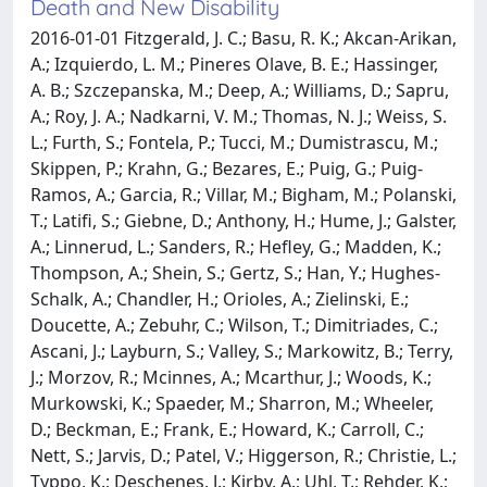
Death and New Disability
2016-01-01 Fitzgerald, J. C.; Basu, R. K.; Akcan-Arikan,
A.; Izquierdo, L. M.; Pineres Olave, B. E.; Hassinger,
A. B.; Szczepanska, M.; Deep, A.; Williams, D.; Sapru,
A.; Roy, J. A.; Nadkarni, V. M.; Thomas, N. J.; Weiss, S.
L.; Furth, S.; Fontela, P.; Tucci, M.; Dumistrascu, M.;
Skippen, P.; Krahn, G.; Bezares, E.; Puig, G.; Puig-
Ramos, A.; Garcia, R.; Villar, M.; Bigham, M.; Polanski,
T.; Latifi, S.; Giebne, D.; Anthony, H.; Hume, J.; Galster,
A.; Linnerud, L.; Sanders, R.; Hefley, G.; Madden, K.;
Thompson, A.; Shein, S.; Gertz, S.; Han, Y.; Hughes-
Schalk, A.; Chandler, H.; Orioles, A.; Zielinski, E.;
Doucette, A.; Zebuhr, C.; Wilson, T.; Dimitriades, C.;
Ascani, J.; Layburn, S.; Valley, S.; Markowitz, B.; Terry,
J.; Morzov, R.; Mcinnes, A.; Mcarthur, J.; Woods, K.;
Murkowski, K.; Spaeder, M.; Sharron, M.; Wheeler,
D.; Beckman, E.; Frank, E.; Howard, K.; Carroll, C.;
Nett, S.; Jarvis, D.; Patel, V.; Higgerson, R.; Christie, L.;
Typpo, K.; Deschenes, J.; Kirby, A.; Uhl, T.; Rehder, K.;