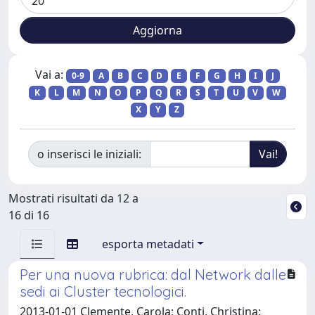
Vai a:
0-9
A
B
C
D
E
F
G
H
I
J
K
L
M
N
O
P
Q
R
S
T
U
V
W
X
Y
Z
o inserisci le iniziali:
Mostrati risultati da 12 a
16 di 16
esporta metadati
Per una nuova rubrica: dal Network dalle
sedi ai Cluster tecnologici.
2013-01-01 Clemente, Carola; Conti, Christina;