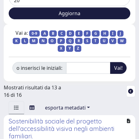
Vai a:
0-9
A
B
C
D
E
F
G
H
I
J
K
L
M
N
O
P
Q
R
S
T
U
V
W
X
Y
Z
o inserisci le iniziali:
Mostrati risultati da 13 a
16 di 16
esporta metadati
Sostenibilità sociale del progetto
dell'accessibilità visiva negli ambienti
familiari.