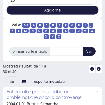
Vai a:
0-9
A
B
C
D
E
F
G
H
I
J
K
L
M
N
O
P
Q
R
S
T
U
V
W
X
Y
Z
o inserisci le iniziali:
Mostrati risultati da 11 a
30 di 40
esporta metadati
Enti locali e processo tributario:
problematiche ancora controverse
2004-01-01 Buttus, Samantha