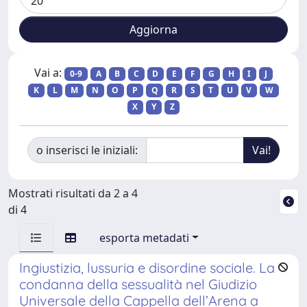
Vai a:
0-9
A
B
C
D
E
F
G
H
I
J
K
L
M
N
O
P
Q
R
S
T
U
V
W
X
Y
Z
o inserisci le iniziali:
Mostrati risultati da 2 a 4
di 4
esporta metadati
Ingiustizia, lussuria e disordine sociale. La
condanna della sessualità nel Giudizio
Universale della Cappella dell’Arena a