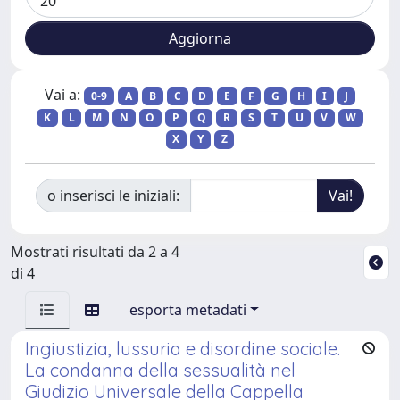
Vai a:
0-9
A
B
C
D
E
F
G
H
I
J
K
L
M
N
O
P
Q
R
S
T
U
V
W
X
Y
Z
o inserisci le iniziali:
Mostrati risultati da 2 a 4
di 4
esporta metadati
Ingiustizia, lussuria e disordine sociale.
La condanna della sessualità nel
Giudizio Universale della Cappella