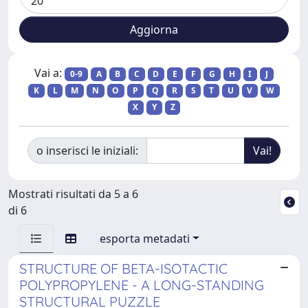
Vai a:
0-9
A
B
C
D
E
F
G
H
I
J
K
L
M
N
O
P
Q
R
S
T
U
V
W
X
Y
Z
o inserisci le iniziali:
Mostrati risultati da 5 a 6
di 6
esporta metadati
STRUCTURE OF BETA-ISOTACTIC
POLYPROPYLENE - A LONG-STANDING
STRUCTURAL PUZZLE