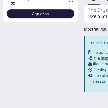
The Crys
1996-01-01 
Mostrati risul
Legenda
file ad 
file dis
file disp
file disp
file sot
nessun f