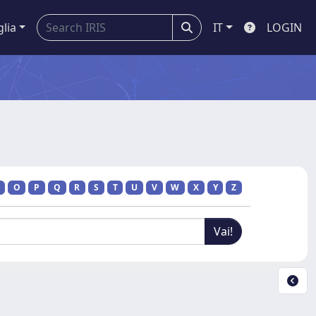
glia
IT
LOGIN
O
P
Q
R
S
T
U
V
W
X
Y
Z