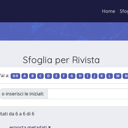
Home
Sfo
Sfoglia per Rivista
ai a:
0-9
A
B
C
D
E
F
G
H
I
J
K
L
M
N
o inserisci le iniziali:
tati da 6 a 6 di 6
esporta metadati