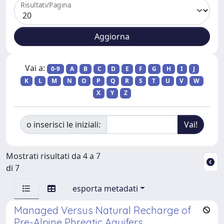
Risultati/Pagina
Vai a:
0-9
A
B
C
D
E
F
G
H
I
J
K
L
M
N
O
P
Q
R
S
T
U
V
W
X
Y
Z
o inserisci le iniziali:
Mostrati risultati da 4 a 7
di 7
esporta metadati
Managed Versus Natural Recharge of
Pre-Alpine Phreatic Aquifers