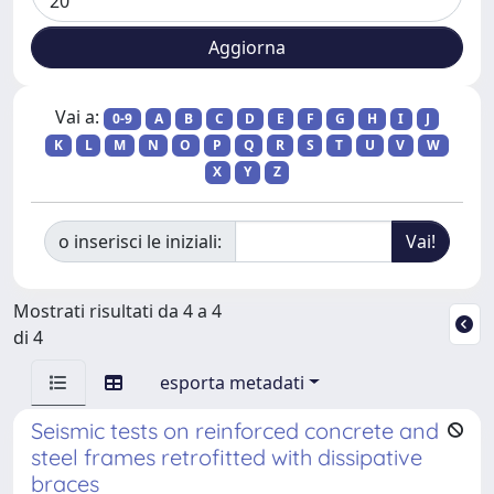
Vai a:
0-9
A
B
C
D
E
F
G
H
I
J
K
L
M
N
O
P
Q
R
S
T
U
V
W
X
Y
Z
o inserisci le iniziali:
Mostrati risultati da 4 a 4
di 4
esporta metadati
Seismic tests on reinforced concrete and
steel frames retrofitted with dissipative
braces