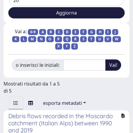
Vai a:
0-9
A
B
C
D
E
F
G
H
I
J
K
L
M
N
O
P
Q
R
S
T
U
V
W
X
Y
Z
o inserisci le iniziali:
Mostrati risultati da 1 a 5
di 5
esporta metadati
Debris flows recorded in the Moscardo
catchment (Italian Alps) between 1990
and 2019