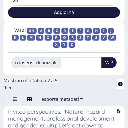
Vai a:
0-9
A
B
C
D
E
F
G
H
I
J
K
L
M
N
O
P
Q
R
S
T
U
V
W
X
Y
Z
o inserisci le iniziali:
Mostrati risultati da 2 a 5
di 5
esporta metadati
Invited perspectives: "Natural hazard
management, professional development
and gender equity: Let's get down to