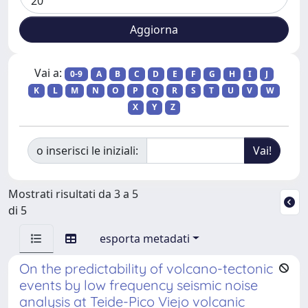
Vai a:
0-9
A
B
C
D
E
F
G
H
I
J
K
L
M
N
O
P
Q
R
S
T
U
V
W
X
Y
Z
o inserisci le iniziali:
Mostrati risultati da 3 a 5
di 5
esporta metadati
On the predictability of volcano-tectonic
events by low frequency seismic noise
analysis at Teide-Pico Viejo volcanic