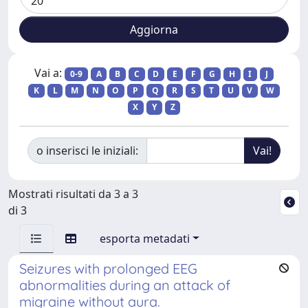
Vai a:
0-9
A
B
C
D
E
F
G
H
I
J
K
L
M
N
O
P
Q
R
S
T
U
V
W
X
Y
Z
o inserisci le iniziali:
Mostrati risultati da 3 a 3
di 3
esporta metadati
Seizures with prolonged EEG
abnormalities during an attack of
migraine without aura.