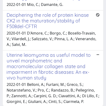
2022-01-01 Mio, C.; Damante, G.
Deciphering the role of protein kinase
CK2 in the maturation/stability of
F508del-CFTR
2020-01-01 D'Amore, C.; Borgo, C.; Bosello-Travain,
V.; Vilardell, J.; Salizzato, V.; Pinna, L. A.; Venerando,
A.; Salvi, M.
Uterine leiomyoma as useful model to
unveil morphometric and
macromolecular collagen state and
impairment in fibrotic diseases: An ex-
vivo human study
2022-01-01 Belloni, A.; Furlani, M.; Greco, S.;
Notarstefano, V.; Pro, C.; Randazzo, B.; Pellegrino,
P.; Zannotti, A.; Carpini, G. D.; Ciavattini, A.; Di Lillo, F.;
Giorgini, E.; Giuliani, A.; Cinti, S.; Ciarmela, P.