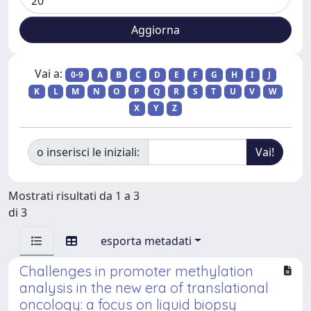
Vai a:
0-9
A
B
C
D
E
F
G
H
I
J
K
L
M
N
O
P
Q
R
S
T
U
V
W
X
Y
Z
o inserisci le iniziali:
Mostrati risultati da 1 a 3
di 3
esporta metadati
Challenges in promoter methylation
analysis in the new era of translational
oncology: a focus on liquid biopsy