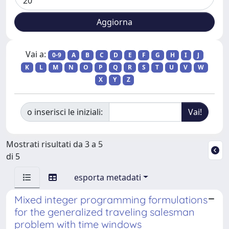
Vai a:
0-9
A
B
C
D
E
F
G
H
I
J
K
L
M
N
O
P
Q
R
S
T
U
V
W
X
Y
Z
o inserisci le iniziali:
Mostrati risultati da 3 a 5
di 5
esporta metadati
Mixed integer programming formulations
for the generalized traveling salesman
problem with time windows