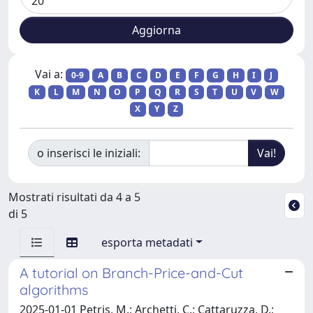
Vai a:
0-9
A
B
C
D
E
F
G
H
I
J
K
L
M
N
O
P
Q
R
S
T
U
V
W
X
Y
Z
o inserisci le iniziali:
Mostrati risultati da 4 a 5
di 5
esporta metadati
A tutorial on Branch-Price-and-Cut
algorithms
2025-01-01 Petris, M.; Archetti, C.; Cattaruzza, D.;